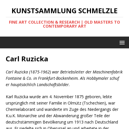
KUNSTSAMMLUNG SCHMELZLE
FINE ART COLLECTION & RESEARCH | OLD MASTERS TO
CONTEMPORARY ART
Carl Ruzicka
Carl Ruzicka (1875-1962) war Betriebsleiter der Maschinenfabrik
Fontaine & Co. in Frankfurt-Bockenheim. Als Hobbymaler schuf
er hauptsächlich Landschaftsbilder.
Karl Ruzicka wurde am 4. November 1875 geboren, lebte
ursprünglich mit seiner Familie in Olmütz (Tschechien), war
Chemielaborant und wanderte im Zuge des Niedergangs der
K.u.K. Monarchie und der Abwanderung großer Teile der
deutschstämmigen Bevölkerung um 1913 nach Deutschland
aus. Er siedelte sich in Oberursel an und arbeitete in der