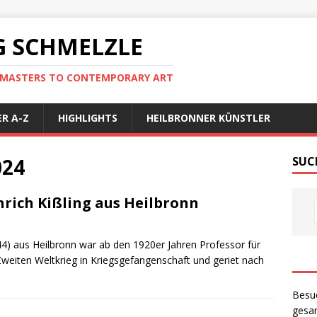
 SCHMELZLE
D MASTERS TO CONTEMPORARY ART
R A-Z
HIGHLIGHTS
HEILBRONNER KÜNSTLER
024
SUC
rich Kißling aus Heilbronn
44) aus Heilbronn war ab den 1920er Jahren Professor für
 Zweiten Weltkrieg in Kriegsgefangenschaft und geriet nach
Besu
gesam