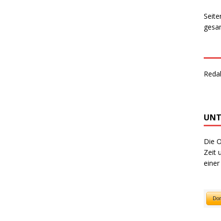
Seite
gesam
Reda
UNT
Die O
Zeit 
einer