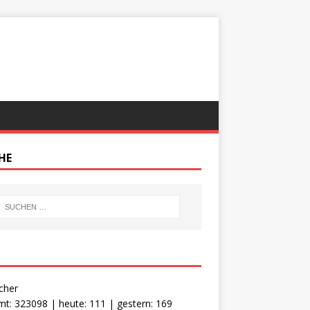
HE
cher
t: 323098 | heute: 111 | gestern: 169